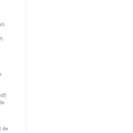
ul,
t,
e
if)
 de
t de