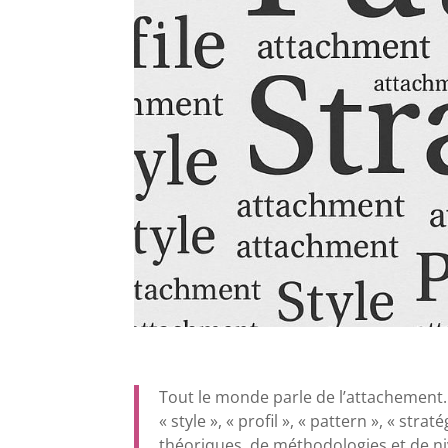
Tout le monde parle de l’attachement.
« style », « profil », « pattern », « str
théoriques, de méthodologies et de niv