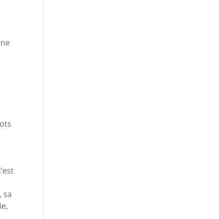
une
mots
’est
n
, sa
ie,