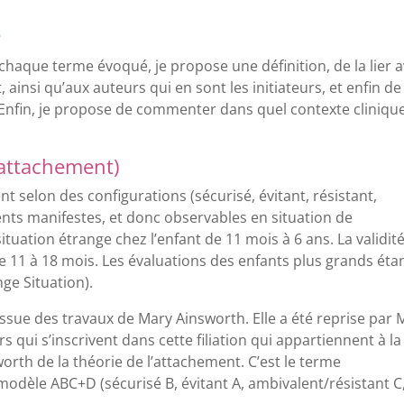
e
r chaque terme évoqué, je propose une définition, de la lier 
, ainsi qu’aux auteurs qui en sont les initiateurs, et enfin de
e. Enfin, je propose de commenter dans quel contexte cliniqu
’attachement)
nt selon des configurations (sécurisé, évitant, résistant,
ts manifestes, et donc observables en situation de
uation étrange chez l’enfant de 11 mois à 6 ans. La validité
de 11 à 18 mois. Les évaluations des enfants plus grands éta
ge Situation).
 issue des travaux de Mary Ainsworth. Elle a été reprise par 
 qui s’inscrivent dans cette filiation qui appartiennent à la
rth de la théorie de l’attachement. C’est le terme
 modèle ABC+D (sécurisé B, évitant A, ambivalent/résistant C