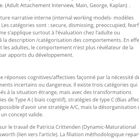
te. (Adult Attachement Interview, Main, George, Kaplan) .
tructure narrative interne (internal working models- modèles
 Les catégories sont : secure, dismissing, preoccupied, fearf
rme s’applique surtout à l’évaluation chez l’adulte ou
 à la description /catégorisation des comportements. En effe
t les adultes, le comportement n’est plus révélateur de la
, par apports du développement.
de réponses cognitives/affectives façonné par la nécessité d
ents incertains ou dangereux. Il existe trois catégories qui
és à la situation étrange, mais avec des transformations
 de Type A ( biais cognitif), stratégies de type C (Bias affect
 possible d’avoir une stratégie A/C, mais la désorganisation
un concept valide.
 sur le travail de Patricia Crittenden (Dynamic-Maturational
rth (lien vers l’article). La filiation méthodologique repar