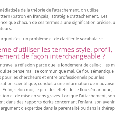
 médiatisée de la théorie de l’attachement, on utilise
attern (patron en français), stratégie d’attachement. Les
ence que chacun de ces termes a une signification précise, 
uteurs.
quoi c’est un problème et de clarifier le vocabulaire.
e d’utiliser les termes style, profil,
chement de façon interchangeable ?
entrave la réflexion parce que le fondement de celle-ci, les 
 ce qui se pense mal, se communique mal. Ce flou sémantique
s pour les chercheurs et entre professionnels pour les
arisation scientifique, conduit à une information de mauvaise
 Enfin, selon moi, le pire des effets de ce flou sémantique, c
ation et de mise en sens graves. Lorsque l’attachement, so
ent dans des rapports écrits concernant l’enfant, son avenir
argument d’expertise dans la parentalité ou dans la thérap