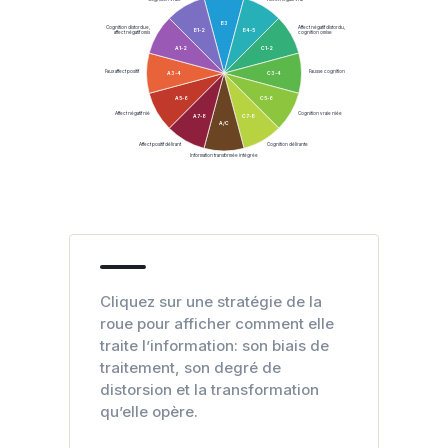
B3
Cognition distordue,
Affect négatif distordu,
B1-2
B4-5
affect négatif omis
cognition omise
A1-2
C1-2
Faux affect positif
Fausse cognition
A3-4
C3-4
A5-6
C5-6
Affect négatif nié
Cognition vraie niée
A7-8
C7-8
A/C
Affect positif délirant
Cognition délirante
Information transformée intégrée
Cliquez sur une stratégie de la
roue pour afficher comment elle
traite l’information: son biais de
traitement, son degré de
distorsion et la transformation
qu’elle opère.