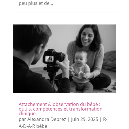
peu plus et de...
Attachement & observation du bébé :
outils, compétences et transformation
clinique.
par
Alexandra Deprez
|
Juin 29, 2025
|
R-
A-D-A-R bébé