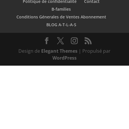
Politique de confidentialité
Contact
B-families
Conditions Génerales de Ventes Abonnement
BLOG A-T-L-A-S
Design de
Elegant Themes
| Propulsé par
WordPress